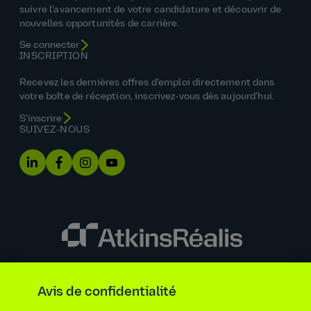
suivre l’avancement de votre candidature et découvrir de
nouvelles opportunités de carrière.
Se connecter
INSCRIPTION
Recevez les dernières offres d’emploi directement dans
votre boîte de réception, inscrivez‑vous dès aujourd’hui.
S’inscrire
SUIVEZ‑NOUS
Énoncé sur l’égalité des chances
Avis de confidentialité
Renseignements requis par la loi et la réglementation