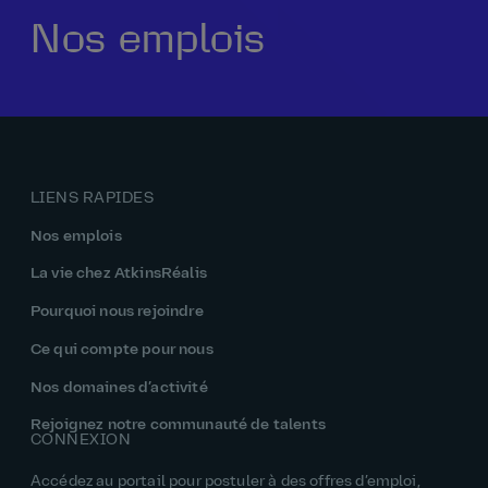
Nos emplois
Notre histoire
La vie chez AtkinsRéalis
Rémunération et avantages
Pourquoi nous rejoindre
LIENS RAPIDES
Nos emplois
La vie chez AtkinsRéalis
Pourquoi nous rejoindre
Ce qui compte pour nous
Nos domaines d’activité
Rejoignez notre communauté de talents
CONNEXION
Accédez au portail pour postuler à des offres d’emploi,