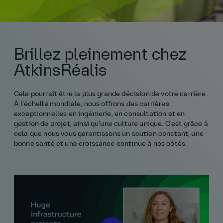
Notre histoire
La vie chez AtkinsRéalis
Rémunération et avantages
Pourquoi nous rejoindre
Brillez pleinement chez
AtkinsRéalis
Cela pourrait être la plus grande décision de votre carrière.
À l’échelle mondiale, nous offrons des carrières
exceptionnelles en ingénierie, en consultation et en
gestion de projet, ainsi qu’une culture unique. C'est grâce à
cela que nous vous garantissons un soutien constant, une
bonne santé et une croissance continue à nos côtés.