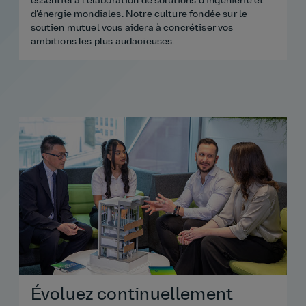
essentiel à l’élaboration de solutions d’ingénierie et
c
d’énergie mondiales. Notre culture fondée sur le
l
soutien mutuel vous aidera à concrétiser vos
e
ambitions les plus audacieuses.
l
Évoluez continuellement