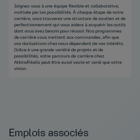
Joignez‑vous à une équipe flexible et collaborative,
D
motivée par les possibilités. À chaque étape de votre
m
carrière, vous trouverez une structure de soutien et de
d
perfectionnement qui vous aidera à acquérir les outils
e
dont vous avez besoin pour réussir. Nos programmes
s
de carrière vous mettent aux commandes, afin que
s
vos réalisations chez nous dépendent de vos intérêts.
p
Grâce à une grande variété de projets et de
c
possibilités, votre parcours de carrière chez
g
AtkinsRéalis peut être aussi vaste et varié que votre
p
vision.
b
i
J
r
s
Emplois associés