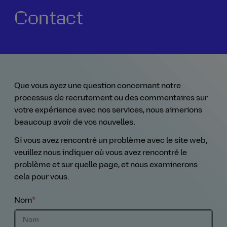
Contact
Notre histoire
La vie chez AtkinsRéalis
Rémunération et avantages
Pourquoi nous rejoindre
Que vous ayez une question concernant notre
processus de recrutement ou des commentaires sur
votre expérience avec nos services, nous aimerions
beaucoup avoir de vos nouvelles.
Si vous avez rencontré un problème avec le site web,
veuillez nous indiquer où vous avez rencontré le
problème et sur quelle page, et nous examinerons
cela pour vous.
Nom
*