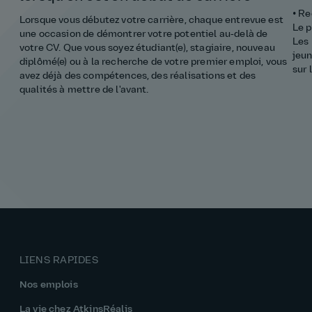
• Re
Lorsque vous débutez votre carrière, chaque entrevue est
Le p
une occasion de démontrer votre potentiel au‑delà de
Les 
votre CV. Que vous soyez étudiant(e), stagiaire, nouveau
jeu
diplômé(e) ou à la recherche de votre premier emploi, vous
sur 
avez déjà des compétences, des réalisations et des
qualités à mettre de l'avant.
LIENS RAPIDES
Nos emplois
La vie chez AtkinsRéalis