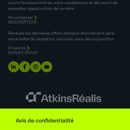
suivre l’avancement de votre candidature et découvrir de
nouvelles opportunités de carrière.
Se connecter
INSCRIPTION
Recevez les dernières offres d’emploi directement dans
votre boîte de réception, inscrivez‑vous dès aujourd’hui.
S’inscrire
SUIVEZ‑NOUS
Énoncé sur l’égalité des chances
Avis de confidentialité
Renseignements requis par la loi et la réglementation
Avis de confidentialité
Accueil