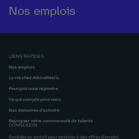
Nos emplois
Notre histoire
La vie chez AtkinsRéalis
Rémunération et avantages
Pourquoi nous rejoindre
LIENS RAPIDES
Nos emplois
La vie chez AtkinsRéalis
Pourquoi nous rejoindre
Ce qui compte pour nous
Nos domaines d’activité
Rejoignez notre communauté de talents
CONNEXION
Accédez au portail pour postuler à des offres d’emploi,