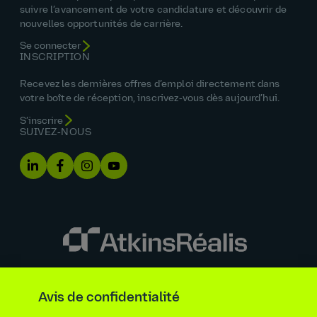
suivre l’avancement de votre candidature et découvrir de
nouvelles opportunités de carrière.
Se connecter
INSCRIPTION
Recevez les dernières offres d’emploi directement dans
votre boîte de réception, inscrivez‑vous dès aujourd’hui.
S’inscrire
SUIVEZ‑NOUS
Énoncé sur l’égalité des chances
Avis de confidentialité
Renseignements requis par la loi et la réglementation