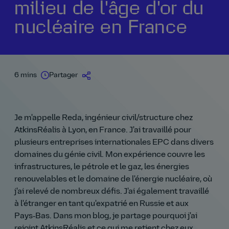
milieu de l'âge d'or du
nucléaire en France
6 mins
Partager
Je m'appelle Reda, ingénieur civil/structure chez
AtkinsRéalis à Lyon, en France. J'ai travaillé pour
plusieurs entreprises internationales EPC dans divers
domaines du génie civil. Mon expérience couvre les
infrastructures, le pétrole et le gaz, les énergies
renouvelables et le domaine de l'énergie nucléaire, où
j'ai relevé de nombreux défis. J'ai également travaillé
à l'étranger en tant qu'expatrié en Russie et aux
Pays‑Bas. Dans mon blog, je partage pourquoi j'ai
rejoint AtkinsRéalis et ce qui me retient chez eux.