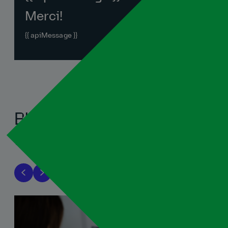
Merci!
{{ apiMessage }}
Blogues associés
Tout voir