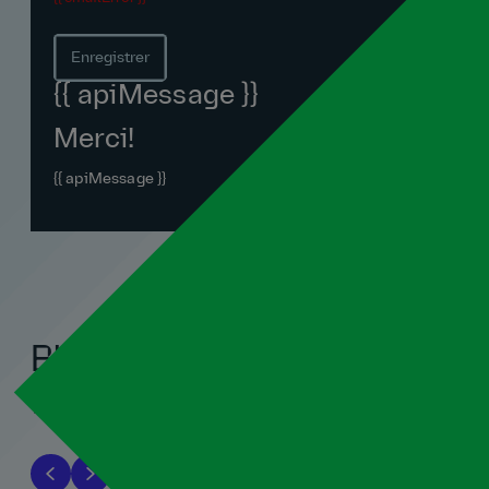
Enregistrer
{{ apiMessage }}
Merci!
{{ apiMessage }}
Blogues associés
Tout voir