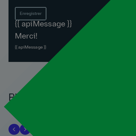
Enregistrer
{{ apiMessage }}
Merci!
{{ apiMessage }}
Blogues associés
Tout voir