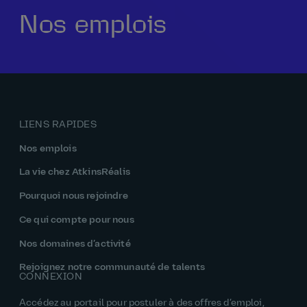
Nos emplois
Notre histoire
La vie chez AtkinsRéalis
Rémunération et avantages
Pourquoi nous rejoindre
LIENS RAPIDES
Nos emplois
La vie chez AtkinsRéalis
Pourquoi nous rejoindre
Ce qui compte pour nous
Nos domaines d’activité
Rejoignez notre communauté de talents
CONNEXION
Accédez au portail pour postuler à des offres d’emploi,