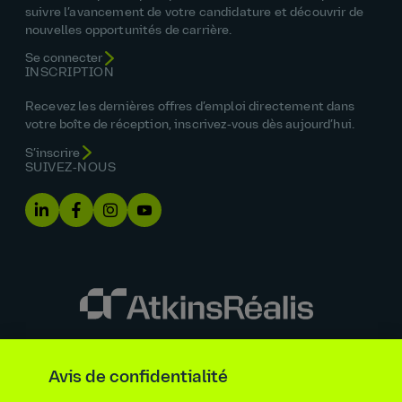
suivre l’avancement de votre candidature et découvrir de
nouvelles opportunités de carrière.
Se connecter
INSCRIPTION
Recevez les dernières offres d’emploi directement dans
votre boîte de réception, inscrivez‑vous dès aujourd’hui.
S’inscrire
SUIVEZ‑NOUS
Énoncé sur l’égalité des chances
Avis de confidentialité
Renseignements requis par la loi et la réglementation