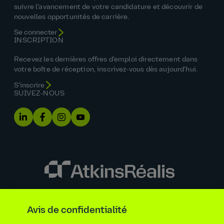
suivre l’avancement de votre candidature et découvrir de
nouvelles opportunités de carrière.
Se connecter
INSCRIPTION
Recevez les dernières offres d’emploi directement dans
votre boîte de réception, inscrivez‑vous dès aujourd’hui.
S’inscrire
SUIVEZ‑NOUS
Énoncé sur l’égalité des chances
Avis de confidentialité
Renseignements requis par la loi et la réglementation