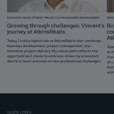
BUSINESS DEVELOPMENT
PROJECT & PROGRAMME MANAGEMENT
ENG
Growing through challenges: Vincent’s
Bu
journey at AtkinsRéalis
co
At
Today, I hold a hybrid role at AtkinsRéalis that combines
business development, project management, and
Toda
technical project delivery. My career path reflects the
at A
opportunities I chose to embrace, driven by a constant
more
desire to learn and take on new professional challenges.
of c
that
wit
QUICK LINKS