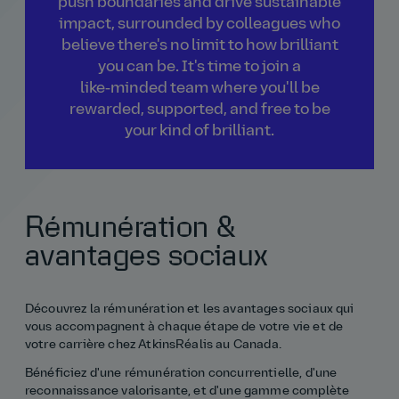
push boundaries and drive sustainable
impact, surrounded by colleagues who
believe there's no limit to how brilliant
you can be. It's time to join a
like‑minded team where you'll be
rewarded, supported, and free to be
your kind of brilliant.
Rémunération &
avantages sociaux
Découvrez la rémunération et les avantages sociaux qui
vous accompagnent à chaque étape de votre vie et de
votre carrière chez AtkinsRéalis au Canada.
Bénéficiez d'une rémunération concurrentielle, d'une
reconnaissance valorisante, et d'une gamme complète