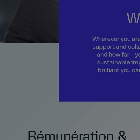
W
Wherever you are 
support and colla
and how far – y
sustainable imp
brilliant you c
Rémunération &