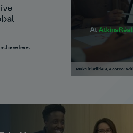
tive
obal
 achieve here,
Make it brilliant, a career wi