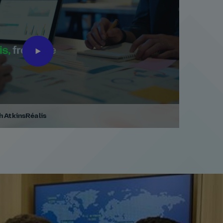
th AtkinsRéalis