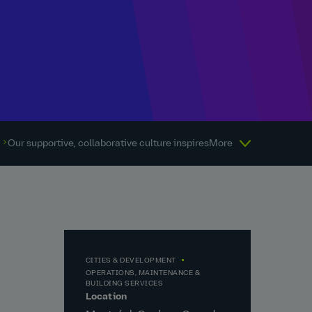
Our supportive, collaborative culture inspires us as a global commun
More
CITIES & DEVELOPMENT
OPERATIONS, MAINTENANCE &
BUILDING SERVICES
Location