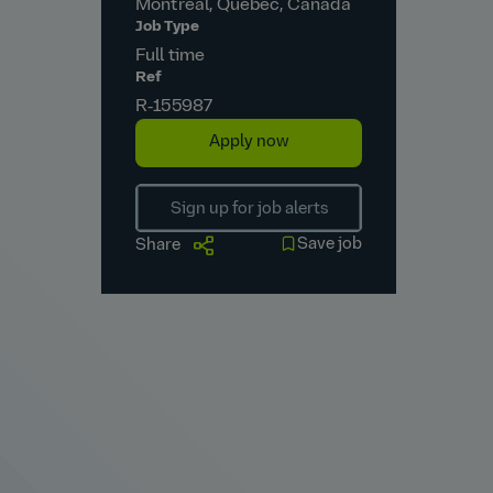
Montréal, Quebec, Canada
Job Type
Full time
Ref
R‑155987
Apply now
Sign up for job alerts
Save job
Share