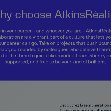
hy choose AtkinsRéali
in your career – and whoever you are – AtkinsRéalis
boration are a vibrant part of a culture that lets 
our career can go. Take on projects that push boun
act, surrounded by colleagues who believe there's
an be. It's time to join a like‑minded team where you
supported, and free to be your kind of brilliant.
Découvrez la rémunération 
à chaque étape de votre vie 