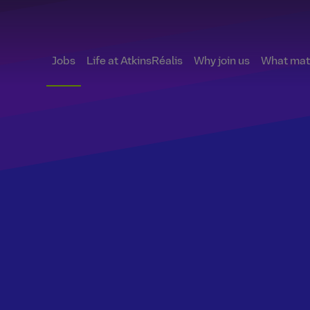
Jobs
Life at AtkinsRéalis
Why join us
What matt