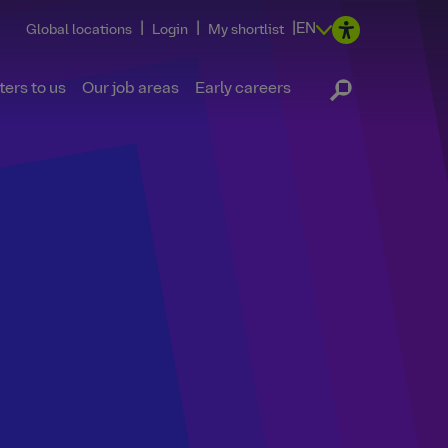
|
|
|
EN
Global locations
Login
My shortlist
ers to us
Our job areas
Early careers