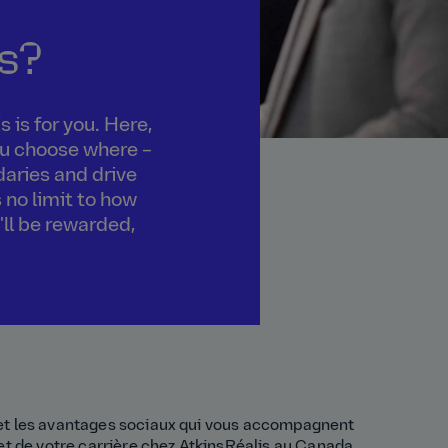
s?
 is for you. Here,
you choose where –
daries and drive
 no limit to how
'll be rewarded,
et les avantages sociaux qui vous accompagnent
et de votre carrière chez AtkinsRéalis au Canada.